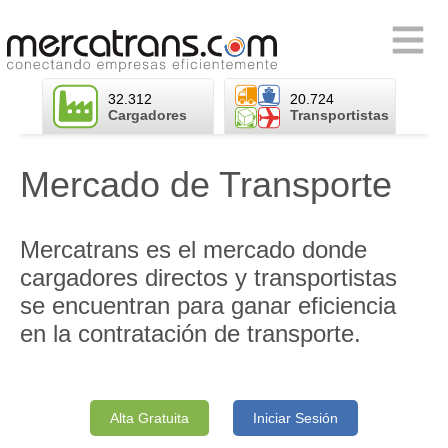
Skip
to
Primary
content
Menu
32.312
20.724
Cargadores
Transportistas
Mercado de Transporte
Mercatrans es el mercado donde
cargadores directos y transportistas
se encuentran para ganar eficiencia
en la contratación de transporte.
Alta Gratuita
Iniciar Sesión