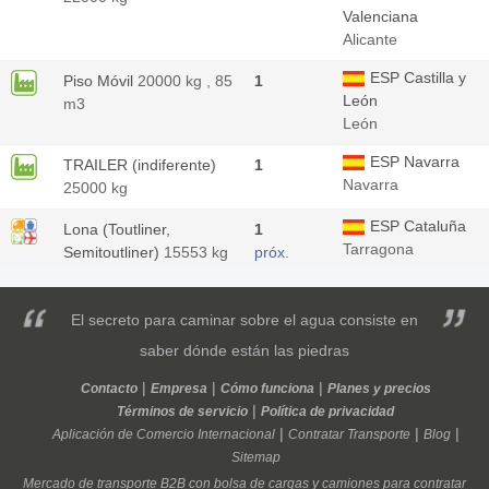
Valenciana
Alicante
ESP Castilla y
Piso Móvil
20000 kg , 85
1
León
m3
León
ESP Navarra
TRAILER (indiferente)
1
Navarra
25000 kg
ESP Cataluña
Lona (Toutliner,
1
Tarragona
Semitoutliner)
15553 kg
próx.
48h
El secreto para caminar sobre el agua consiste en
Italia
2450 kg , 17.32 m3
saber dónde están las piedras
61032 / Fano
Contacto
Empresa
Cómo funciona
Planes y precios
ESP Cataluña
TRAILER (indiferente)
1
Términos de servicio
Política de privacidad
Barcelona
10000 kg
Aplicación de Comercio Internacional
Contratar Transporte
Blog
Sitemap
Bélgica
Lona (Toutliner,
1
B-4651 BATTICE
Mercado de transporte
Semitoutliner)
B2B
con
bolsa de cargas
al mes
y
camiones
para
contratar